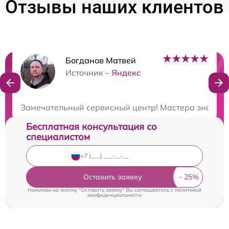
Отзывы наших клиентов
Богданов Матвей
Нужна консультация?
Источник –
Яндекс
Закажите бесплатную консультацию
Замечательный сервисный центр! Мастера знают сво
Бесплатная консультация со
специалистом
Оставить заявку
Нажимая на кнопку "Оставить заявку" Вы соглашаетесь c
политикой
конфиденциальности