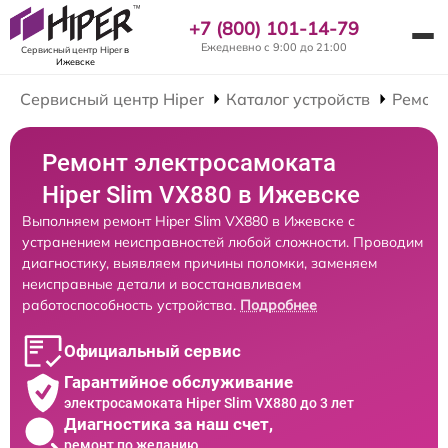
+7 (800) 101-14-79
Ежедневно с 9:00 до 21:00
Сервисный центр Hiper
в
Ижевске
Сервисный центр Hiper
Каталог устройств
Ремонт
Ремонт электросамоката
Hiper Slim VX880 в Ижевске
Выполняем ремонт Hiper Slim VX880 в Ижевске с
устранением неисправностей любой сложности. Проводим
диагностику, выявляем причины поломки, заменяем
неисправные детали и восстанавливаем
работоспособность устройства.
Подробнее
Официальный сервис
Гарантийное обслуживание
электросамоката Hiper Slim VX880 до 3 лет
Диагностика за наш счет,
ремонт по желанию