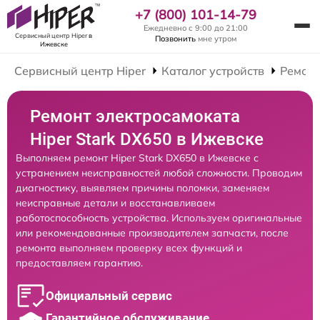
+7 (800) 101-14-79
Ежедневно с 9:00 до 21:00
Сервисный центр Hiper
в
Позвонить
мне утром
Ижевске
Сервисный центр Hiper
Каталог устройств
Ремонт
Ремонт электросамоката
Hiper Stark DX650 в Ижевске
Выполняем ремонт Hiper Stark DX650 в Ижевске с
устранением неисправностей любой сложности. Проводим
диагностику, выявляем причины поломки, заменяем
неисправные детали и восстанавливаем
работоспособность устройства. Используем оригинальные
или рекомендованные производителем запчасти, после
ремонта выполняем проверку всех функций и
предоставляем гарантию.
Официальный сервис
Гарантийное обслуживание