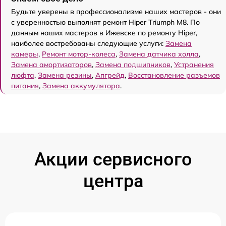
Будьте уверены в профессионализме наших мастеров - они
с уверенностью выполнят ремонт Hiper Triumph M8. По
данным наших мастеров в Ижевске по ремонту Hiper,
наиболее востребованы следующие услуги:
Замена
камеры
,
Ремонт мотор-колеса
,
Замена датчика холла
,
Замена амортизаторов
,
Замена подшипников
,
Устранения
люфта
,
Замена резины
,
Апгрейд
,
Восстановление разъемов
питания
,
Замена аккумулятора
.
Акции сервисного
центра