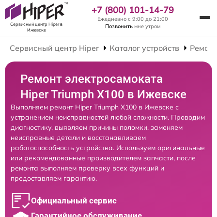
+7 (800) 101-14-79
Ежедневно с 9:00 до 21:00
Сервисный центр Hiper
в
Позвонить
мне утром
Ижевске
Сервисный центр Hiper
Каталог устройств
Ремонт
Ремонт электросамоката
Hiper Triumph X100 в Ижевске
Выполняем ремонт Hiper Triumph X100 в Ижевске с
устранением неисправностей любой сложности. Проводим
диагностику, выявляем причины поломки, заменяем
неисправные детали и восстанавливаем
работоспособность устройства. Используем оригинальные
или рекомендованные производителем запчасти, после
ремонта выполняем проверку всех функций и
предоставляем гарантию.
Официальный сервис
Гарантийное обслуживание