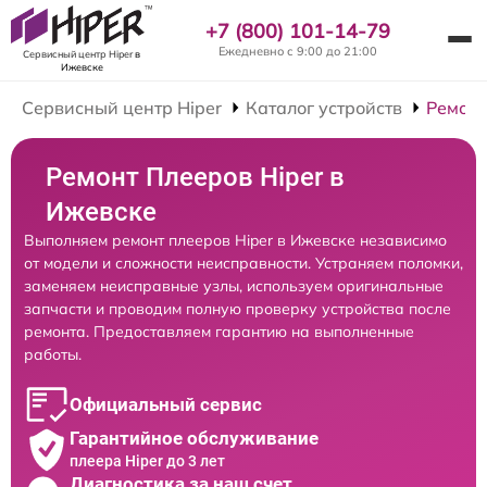
+7 (800) 101-14-79
Ежедневно с 9:00 до 21:00
Сервисный центр Hiper
в
Ижевске
Сервисный центр Hiper
Каталог устройств
Ремонт
Ремонт Плееров Hiper в
Ижевске
Выполняем ремонт плееров Hiper в Ижевске независимо
от модели и сложности неисправности. Устраняем поломки,
заменяем неисправные узлы, используем оригинальные
запчасти и проводим полную проверку устройства после
ремонта. Предоставляем гарантию на выполненные
работы.
Официальный сервис
Гарантийное обслуживание
плеера Hiper до 3 лет
Диагностика за наш счет,