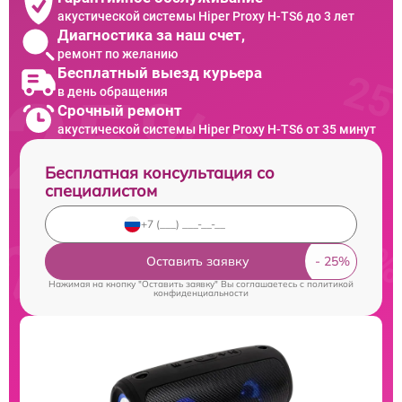
акустической системы Hiper Proxy H-TS6 до 3 лет
Диагностика за наш счет,
ремонт по желанию
Бесплатный выезд курьера
в день обращения
Срочный ремонт
акустической системы Hiper Proxy H-TS6 от 35 минут
Бесплатная консультация со
специалистом
Оставить заявку
Нажимая на кнопку "Оставить заявку" Вы соглашаетесь c
политикой
конфиденциальности