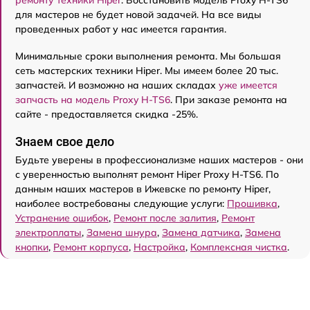
ремонту техники Hiper
. Восстановить модель Proxy H-TS6
для мастеров не будет новой задачей. На все виды
проведенных работ у нас имеется гарантия.
Минимальные сроки выполнения ремонта. Мы большая
сеть мастерских техники Hiper. Мы имеем более 20 тыс.
запчастей. И возможно на наших складах
уже имеется
запчасть на модель Proxy H-TS6
. При заказе ремонта на
сайте - предоставляется скидка -25%.
Знаем свое дело
Будьте уверены в профессионализме наших мастеров - они
с уверенностью выполнят ремонт Hiper Proxy H-TS6. По
данным наших мастеров в Ижевске по ремонту Hiper,
наиболее востребованы следующие услуги:
Прошивка
,
Устранение ошибок
,
Ремонт после залития
,
Ремонт
электроплаты
,
Замена шнура
,
Замена датчика
,
Замена
кнопки
,
Ремонт корпуса
,
Настройка
,
Комплексная чистка
.