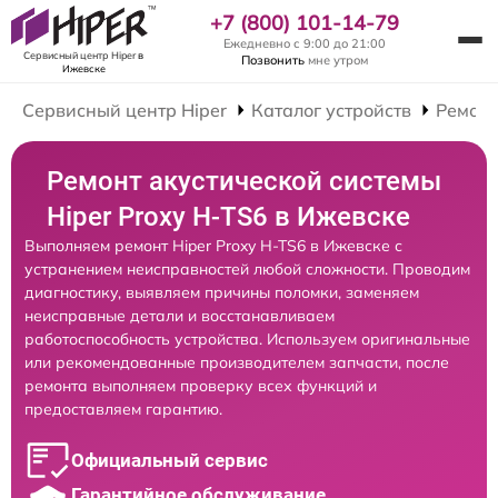
+7 (800) 101-14-79
Ежедневно с 9:00 до 21:00
Сервисный центр Hiper
в
Позвонить
мне утром
Ижевске
Сервисный центр Hiper
Каталог устройств
Ремонт
Ремонт акустической системы
Hiper Proxy H-TS6 в Ижевске
Выполняем ремонт Hiper Proxy H-TS6 в Ижевске с
устранением неисправностей любой сложности. Проводим
диагностику, выявляем причины поломки, заменяем
неисправные детали и восстанавливаем
работоспособность устройства. Используем оригинальные
или рекомендованные производителем запчасти, после
ремонта выполняем проверку всех функций и
предоставляем гарантию.
Официальный сервис
Гарантийное обслуживание