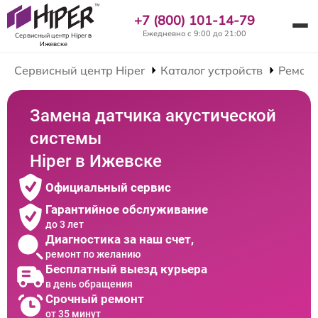
+7 (800) 101-14-79
Ежедневно с 9:00 до 21:00
Сервисный центр Hiper
в
Ижевске
Сервисный центр Hiper
Каталог устройств
Ремонт
Замена датчика акустической
системы
Hiper в Ижевске
Официальный сервис
Гарантийное обслуживание
до 3 лет
Диагностика за наш счет,
ремонт по желанию
Бесплатный выезд курьера
в день обращения
Срочный ремонт
от 35 минут