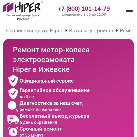
+7 (800) 101-14-79
Ежедневно с 9:00 до 21:00
Сервисный центр Hiper
в
Ижевске
Сервисный центр Hiper
Каталог устройств
Ремонт
Ремонт мотор-колеса
электросамоката
Hiper в Ижевске
Официальный сервис
Гарантийное обслуживание
до 3 лет
Диагностика за наш счет,
ремонт по желанию
Бесплатный выезд курьера
в день обращения
Срочный ремонт
от 35 минут