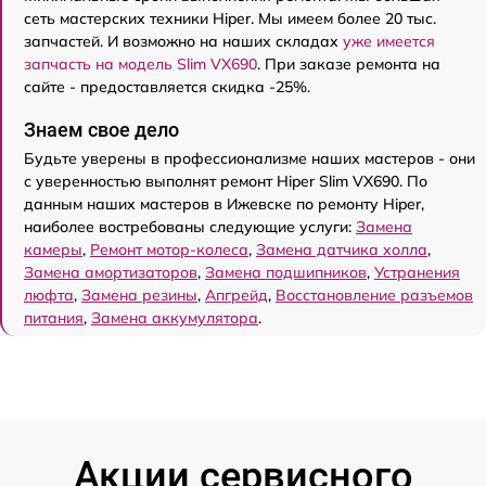
сеть мастерских техники Hiper. Мы имеем более 20 тыс.
запчастей. И возможно на наших складах
уже имеется
запчасть на модель Slim VX690
. При заказе ремонта на
сайте - предоставляется скидка -25%.
Знаем свое дело
Будьте уверены в профессионализме наших мастеров - они
с уверенностью выполнят ремонт Hiper Slim VX690. По
данным наших мастеров в Ижевске по ремонту Hiper,
наиболее востребованы следующие услуги:
Замена
камеры
,
Ремонт мотор-колеса
,
Замена датчика холла
,
Замена амортизаторов
,
Замена подшипников
,
Устранения
люфта
,
Замена резины
,
Апгрейд
,
Восстановление разъемов
питания
,
Замена аккумулятора
.
Акции сервисного