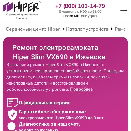
+7 (800) 101-14-79
Ежедневно с 9:00 до 21:00
Сервисный центр Hiper
в
Позвонить
мне утром
Ижевске
Сервисный центр Hiper
Каталог устройств
Ремонт
Ремонт электросамоката
Hiper Slim VX690 в Ижевске
Выполняем ремонт Hiper Slim VX690 в Ижевске с
устранением неисправностей любой сложности. Проводим
диагностику, выявляем причины поломки, заменяем
неисправные детали и восстанавливаем
работоспособность устройства.
Подробнее
Официальный сервис
Гарантийное обслуживание
электросамоката Hiper Slim VX690 до 3 лет
Диагностика за наш счет,
ремонт по желанию