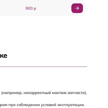
900 р
900 р
2000 р
400 р
ке
500 р
900 р
2500 р
 (например, некорректный монтаж запчасти).
1100 р
трам при соблюдении условий эксплуатации.