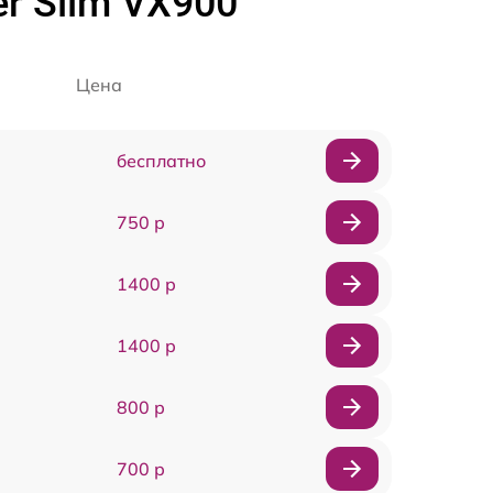
r Slim VX900
Цена
бесплатно
750 р
1400 р
1400 р
800 р
700 р