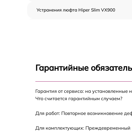
Устранения люфта Hiper Slim VX900
Замена резины Hiper Slim VX900
Апгрейд Hiper Slim VX900
Восстановление разъемов питания Hiper
Slim VX900
Гарантийные обязатель
Замена аккумулятора Hiper Slim VX900
Гарантия от сервиса: на установленные 
Замена корпуса Hiper Slim VX900
Что считается гарантийным случаем?
Ремонт платы управления (восстановление)
Hiper Slim VX900
Для работ: Повторное возникновение де
Гидроизоляция Hiper Slim VX900
Для комплектующих: Преждевременный вы