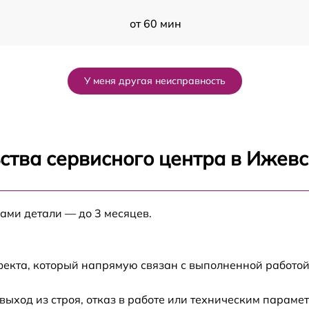
от 60 мин
от 60 мин
У меня другая неисправность
от 60 мин
от 60 мин
ства сервисного центра в Ижевс
от 60 мин
нами детали — до 3 месяцев.
от 60 мин
от 60 мин
фекта, который напрямую связан с выполненной работой
от 60 мин
ход из строя, отказ в работе или техническим параме