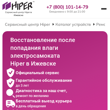
+7 (800) 101-14-79
Ежедневно с 9:00 до 21:00
Сервисный центр Hiper
в
Ижевске
Сервисный центр Hiper
Каталог устройств
Ремонт
Восстановление после
попадания влаги
электросамоката
Hiper в Ижевске
Официальный сервис
Гарантийное обслуживание
до 3 лет
Диагностика за наш счет,
ремонт по желанию
Бесплатный выезд курьера
в день обращения