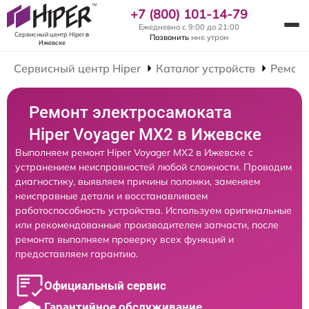
+7 (800) 101-14-79
Ежедневно с 9:00 до 21:00
Сервисный центр Hiper
в
Позвонить
мне утром
Ижевске
Сервисный центр Hiper
Каталог устройств
Ремонт
Ремонт электросамоката
Hiper Voyager MX2 в Ижевске
Выполняем ремонт Hiper Voyager MX2 в Ижевске с
устранением неисправностей любой сложности. Проводим
диагностику, выявляем причины поломки, заменяем
неисправные детали и восстанавливаем
работоспособность устройства. Используем оригинальные
или рекомендованные производителем запчасти, после
ремонта выполняем проверку всех функций и
предоставляем гарантию.
Официальный сервис
Гарантийное обслуживание