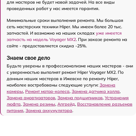
для мастеров не будет новой задачей. На все виды
проведенных работ у нас имеется гарантия.
Минимальные сроки выполнения ремонта. Мы большая
сеть мастерских техники Hiper. Мы имеем более 20 тыс.
запчастей. И возможно на наших складах
уже имеется
запчасть на модель Voyager MX2
. При заказе ремонта на
сайте - предоставляется скидка -25%.
Знаем свое дело
Будьте уверены в профессионализме наших мастеров - они
с уверенностью выполнят ремонт Hiper Voyager MX2. По
данным наших мастеров в Ижевске по ремонту Hiper,
наиболее востребованы следующие услуги:
Замена
камеры
,
Ремонт мотор-колеса
,
Замена датчика холла
,
Замена амортизаторов
,
Замена подшипников
,
Устранения
люфта
,
Замена резины
,
Апгрейд
,
Восстановление разъемов
питания
,
Замена аккумулятора
.