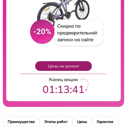
Скидка по
-20%
предварительной
записи на сайте
Цены на ремонт
Конец акции
01:13:40
Преимущества
Этапы работ
Цены
Гарантия
М