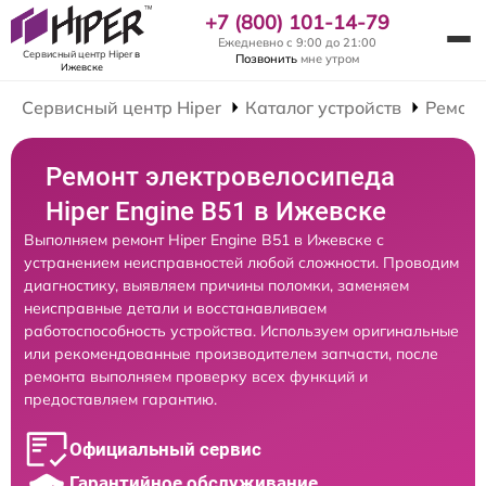
+7 (800) 101-14-79
Ежедневно с 9:00 до 21:00
Сервисный центр Hiper
в
Позвонить
мне утром
Ижевске
Сервисный центр Hiper
Каталог устройств
Ремонт
Ремонт электровелосипеда
Hiper Engine B51 в Ижевске
Выполняем ремонт Hiper Engine B51 в Ижевске с
устранением неисправностей любой сложности. Проводим
диагностику, выявляем причины поломки, заменяем
неисправные детали и восстанавливаем
работоспособность устройства. Используем оригинальные
или рекомендованные производителем запчасти, после
ремонта выполняем проверку всех функций и
предоставляем гарантию.
Официальный сервис
Гарантийное обслуживание