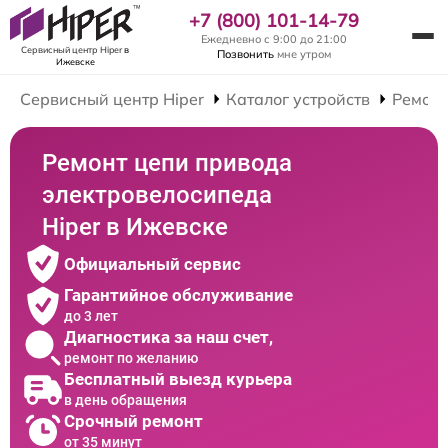
+7 (800) 101-14-79
Ежедневно с 9:00 до 21:00
Сервисный центр Hiper
в
Позвонить
мне утром
Ижевске
Сервисный центр Hiper
Каталог устройств
Ремонт
Ремонт цепи привода
электровелосипеда
Hiper в Ижевске
Официальный сервис
Гарантийное обслуживание
до 3 лет
Диагностика за наш счет,
ремонт по желанию
Бесплатный выезд курьера
в день обращения
Срочный ремонт
от 35 минут