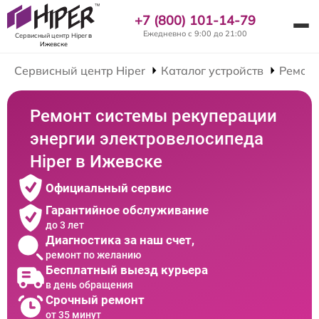
+7 (800) 101-14-79
Ежедневно с 9:00 до 21:00
Сервисный центр Hiper
в
Ижевске
Сервисный центр Hiper
Каталог устройств
Ремонт
Ремонт системы рекуперации
энергии электровелосипеда
Hiper в Ижевске
Официальный сервис
Гарантийное обслуживание
до 3 лет
Диагностика за наш счет,
ремонт по желанию
Бесплатный выезд курьера
в день обращения
Срочный ремонт
от 35 минут