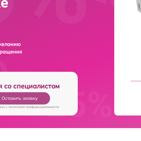
ке
 желанию
бращения
я со специалистом
Оставить заявку
есь c
политикой конфиденциальности