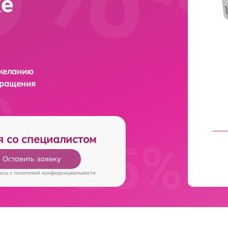
ке
 желанию
бращения
я со специалистом
Оставить заявку
есь c
политикой конфиденциальности