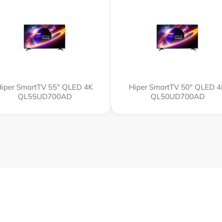
iper SmartTV 55" QLED 4K
Hiper SmartTV 50" QLED 
QL55UD700AD
QL50UD700AD