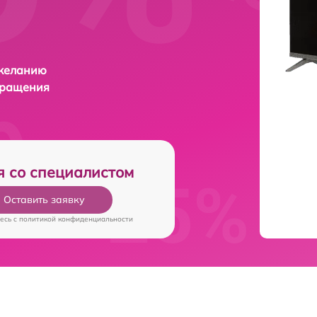
 желанию
бращения
я со специалистом
Оставить заявку
есь c
политикой конфиденциальности